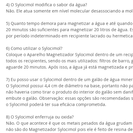
4) O Sylocimol modifica o sabor da água?
Não. Ele atua somente em nível molecular desassociando a molé
5) Quanto tempo demora para magnetizar a água e até quando
20 minutos são suficientes para magnetizar 20 litros de água.
por período indeterminado em recipiente lacrado ou hermetic
6) Como utilizar o Sylocimol?
Coloque o Aparelho Magnetizador Sylocimol dentro de um recipi
todos os recipientes, sendo os mais utilizados: filtros de barro,
aguarde 20 minutos. Após isso, a água já está magnetizada e p
7) Eu posso usar o Sylocimol dentro de um galão de água minera
O Sylocimol possui 4,4 cm de diâmetro na base, portanto não p
não haveria como tirar o produto do interior do galão sem danif
embute o galão. Observação: essas opções são recomendadas some
o Sylocimol poderá ter sua eficácia comprometida.
8) O Sylocimol enferruja ou oxida?
Não. O que acontece é que os metais pesados da água grudam no
não são do Magnetizador Sylocimol pois ele é feito de resina de 