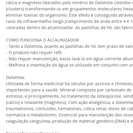
cálcio e magnésio liberados pelo minério de Dolomita contido
(clusters) transformando-os em grupamentos moleculares hexa
eliminar toxinas do organismo. Este efeito é conseguido atravé
raios de infravermelho longo (comprimento de onda entre 4 e 14
colocadas dentro do alcalinizador. As pastilhas de IVL são fab
COMO FUNCIONA O ALCALINIZADOR
- Tanto a Dolomita, quanto as pastilhas de IVL tem prazo de va
- O produto não requer refil.
- Não requer manutenção, basta lavá-lo em água corrente abu
- Melhora a imantação da água se utilizado em conjunto com 
Dolomita:
Utilizada de forma medicinal há séculos por assírios e chinese
importantes para a saúde. Mineral composto por carbonato de cál
estresse, e principalmente, no tratamento da osteoporose, sen
(cálcio) e relaxante (magnésio). Com ação analgésica, a dolomit
traumatismos, contusões, hematomas, cólica renal, dores de cabe
normaliza o metabolismo. Essencial para manutenção dos ossos,
coagulação sanguínea, produção de material genético (DNA) e e