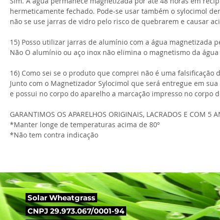
Sim. A água permanece magnetizada por até 48 horas em recipi
hermeticamente fechado. Pode-se usar também o sylocimol dent
não se use jarras de vidro pelo risco de quebrarem e causar ac
15) Posso utilizar jarras de alumínio com a água magnetizada p
Não O alumínio ou aço inox não elimina o magnetismo da água 
16) Como sei se o produto que comprei não é uma falsificação 
Junto com o Magnetizador Sylocimol que será entregue em sua 
e possui no corpo do aparelho a marcação impresso no corpo d
GARANTIMOS OS APARELHOS ORIGINAIS, LACRADOS E COM 5 A
*Manter longe de temperaturas acima de 80º
​*Não tem contra indicação
Solar Wheatgrass
CNPJ 29.973.067/0001-94