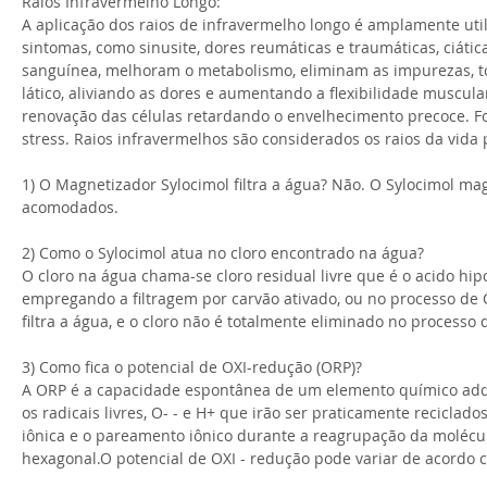
Raios Infravermelho Longo:
A aplicação dos raios de infravermelho longo é amplamente uti
sintomas, como sinusite, dores reumáticas e traumáticas, ciática
sanguínea, melhoram o metabolismo, eliminam as impurezas, tox
lático, aliviando as dores e aumentando a flexibilidade muscula
renovação das células retardando o envelhecimento precoce. Fo
stress. Raios infravermelhos são considerados os raios da vida
1) O Magnetizador Sylocimol filtra a água? Não. O Sylocimol m
acomodados.
2) Como o Sylocimol atua no cloro encontrado na água?
O cloro na água chama-se cloro residual livre que é o acido hi
empregando a filtragem por carvão ativado, ou no processo de 
filtra a água, e o cloro não é totalmente eliminado no processo
3) Como fica o potencial de OXI-redução (ORP)?
A ORP é a capacidade espontânea de um elemento químico adqui
os radicais livres, O- - e H+ que irão ser praticamente recicla
iônica e o pareamento iônico durante a reagrupação da molécu
hexagonal.O potencial de OXI - redução pode variar de acordo 