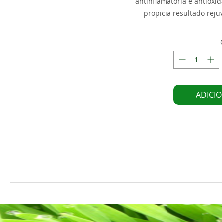
antinflamatória e antioxi
propicia resultado reju
ADICI