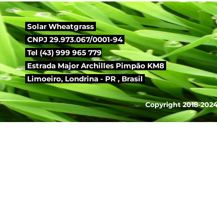
Solar Wheatgrass
CNPJ 29.973.067/0001-94
Tel (43) 999 965 779
Estrada Major Archilles Pimpão KM8
Limoeiro,
Londrina - PR , Brasil
Copyright 2018-2024