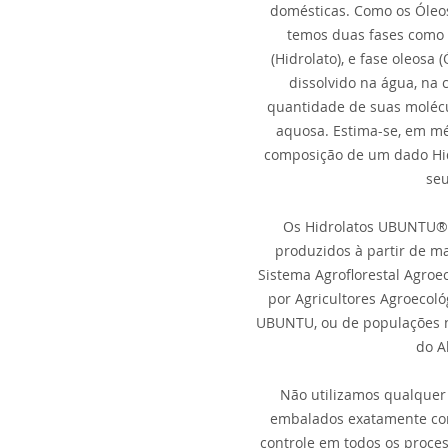
domésticas. Como os Óleos
temos duas fases como r
(Hidrolato), e fase oleosa 
dissolvido na água, n
quantidade de suas molécu
aquosa. Estima-se, em m
composição de um dado Hid
seu
Os Hidrolatos UBUNTU® 
produzidos à partir de m
Sistema Agroflorestal Agroe
por Agricultores Agroecoló
UBUNTU, ou de populações n
do A
Não utilizamos qualquer 
embalados exatamente com
controle em todos os proce