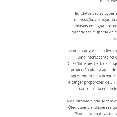
de inseto
Hidrolatos são soluções
composição, carregando 
solúveis em água prese
quantidade dispersa de m
d
Suzanne Catty, em seu livro "
uma interessante refl
Chás/Infusões Herbais. Enq
proporção planta:água de 
apresentam uma proporçã
alcançar proporções de 3:1 
concentrada em moléc
No Hidrolato ainda se tem o
Óleo Essencial dispersas q
Plantas Aromáticas de f