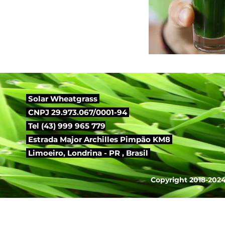
Solar Wheatgrass
CNPJ 29.973.067/0001-94
Tel (43) 999 965 779
Estrada Major Archilles Pimpão KM8
Limoeiro,
Londrina - PR , Brasil
Copyright 2018-2024