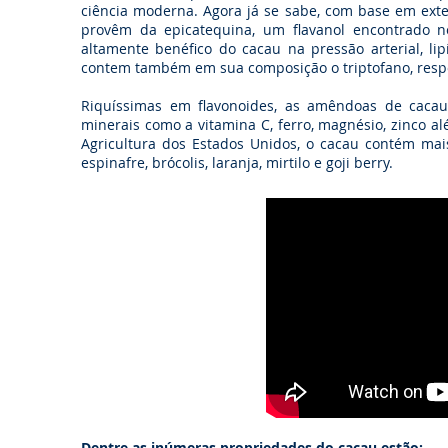
ciência moderna. Agora já se sabe, com base em exte
provêm da epicatequina, um flavanol encontrado n
altamente benéfico do cacau na pressão arterial, li
contem também em sua composição o triptofano, respon
Riquíssimas em flavonoides, as amêndoas de cacau
minerais como a vitamina C, ferro, magnésio, zinco a
Agricultura dos Estados Unidos, o cacau contém mais
espinafre, brócolis, laranja, mirtilo e goji berry.
Dentre as inúmeras propriedades do cacau estão: