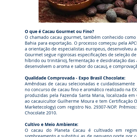
O que é Cacau Gourmet ou Fino?
O chamado cacau gourmet, também conhecido como c
Bahia para exportação. O processo começou pela APCFE
a orientação de especialistas europeus, desenvolveu a
Gourmet segue rigorosas especificações de seleção de f
híbrido ou trinitário), fermentação e desidratação da
desenvolvem o aroma e sabor do cacau), e comprovaçã
Qualidade Comprovada - Expo Brasil Chocolate:
Amêndoas de cacau selecionadas e cuidadosamente
no concurso de cacau fino e aromático realizado na 
produzidas pela Fazenda Santa Maria, localizada em
ao cacauicultor Guilherme Moura e tem Certificação Or
Marketecology) com registro No. 29307-NOP. Prêmios: 
Chocolate 2010.
Cultivo e Meio Ambiente:
O cacau do Planeta Cacau é cultivado em regi
sombreamento e substitui as de pequeno porte por cac