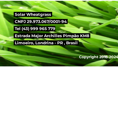
Solar Wheatgrass
CNPJ 29.973.067/0001-94
Tel (43) 999 965 779
Estrada Major Archilles Pimpão KM8
Limoeiro,
Londrina - PR , Brasil
Copyright 2018-2024