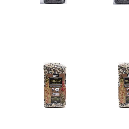
Clique Aqui e
Cli
Adquira Agora:
Adqu
Arroz Exótico Negro
Arroz
0,5kg
Cli
Clique Aqui e
Adq
Adquira Agora: