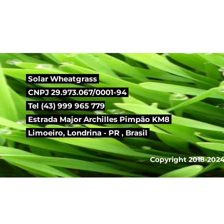
Arr
Integral 1kg
I
Solar Wheatgrass
CNPJ 29.973.067/0001-94
Tel (43) 999 965 779
Estrada Major Archilles Pimpão KM8
Limoeiro,
Londrina - PR , Brasil
Copyright 2018-2024