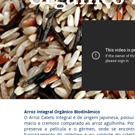
Arroz Integral Orgânico Biodinâmico
O Arroz Cateto Integral é de origem japonesa, possu
macio e cremoso comparado ao arroz agulhinha. Por s
preserva a película e o gérmen, onde se encontr
funcionamento do intestino e no controle do cole