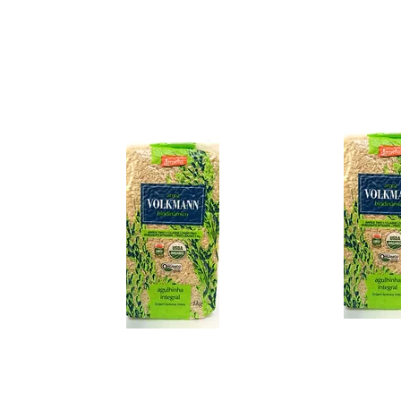
A
Arroz Cateto, Negro
Neg
e Vermelho
0,5kg
Clique Aqui e
Cli
Adquira Agora:
Adqu
Arroz Agulhinha