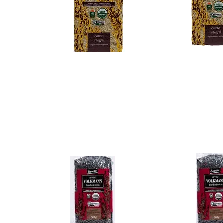
Clique Aqui e
Cli
Adquira Agora:
Adqu
Arroz Cateto Integral
Arroz 
1kg